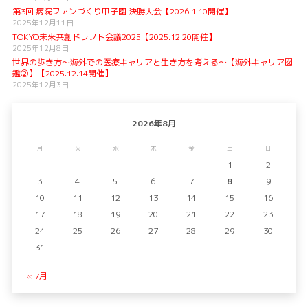
第3回 病院ファンづくり甲子園 決勝大会【2026.1.10開催】
2025年12月11日
TOKYO未来共創ドラフト会議2025【2025.12.20開催】
2025年12月8日
世界の歩き方〜海外での医療キャリアと生き方を考える〜【海外キャリア図
鑑②】【2025.12.14開催】
2025年12月3日
2026年8月
月
火
水
木
金
土
日
1
2
3
4
5
6
7
8
9
10
11
12
13
14
15
16
17
18
19
20
21
22
23
24
25
26
27
28
29
30
31
« 7月