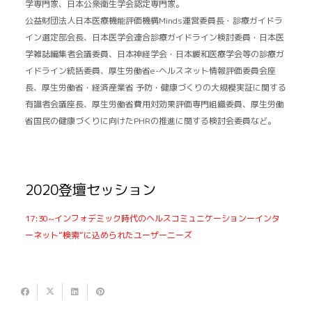
学専門家、日本公衆衛生学会認定専門家。
公益財団法人日本医療機能評価機構Minds運営委員長・診療ガイドラ
イン選定部会長、日本医学会連合診療ガイドライン検討委員・日本医
学雑誌編集者会議委員、日本神経学会・日本緩和医療学会等の診療ガ
イドライン統括委員、厚生労働省e-ヘルスネット情報評価委員会座
長、厚生労働省・経済産業省 予防・健康づくりの大規模実証に関する
有識者会議座長、厚生労働省費用対効果評価専門組織委員、厚生労働
省国民の健康づくりに向けたPHRの推進に関する検討会委員など。
2020登壇セッション
17:30~インフォデミック時代のヘルスコミュニケーションーインタ
ーネット”検索”に込められたユーザーニーズ