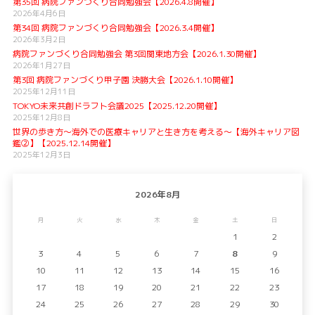
第35回 病院ファンづくり合同勉強会【2026.4.8開催】
2026年4月6日
第34回 病院ファンづくり合同勉強会【2026.3.4開催】
2026年3月2日
病院ファンづくり合同勉強会 第3回関東地方会【2026.1.30開催】
2026年1月27日
第3回 病院ファンづくり甲子園 決勝大会【2026.1.10開催】
2025年12月11日
TOKYO未来共創ドラフト会議2025【2025.12.20開催】
2025年12月8日
世界の歩き方〜海外での医療キャリアと生き方を考える〜【海外キャリア図
鑑②】【2025.12.14開催】
2025年12月3日
2026年8月
月
火
水
木
金
土
日
1
2
3
4
5
6
7
8
9
10
11
12
13
14
15
16
17
18
19
20
21
22
23
24
25
26
27
28
29
30