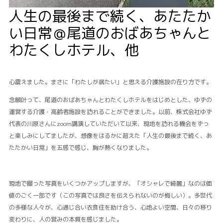
人生の最後まで続く、あたたか
い日常＠尾道のおばあちゃんと
わたくしホテル、他
心震えました。まさに「わたしが居たい」と思える介護施設の在り方です。
念願叶って、尾道のおばあちゃんとわたくしホテルをはじめとした、ゆずの
運営する介護・高齢者施設を訪れることができました。以前、株式会社ゆず
代表の川原さんにzoom講演していただいて以来、現地を訪れる機会をずっ
と楽しみにしてましたが、想像をはるかに超えた「人生の最後まで続く、あ
たたかい日常」を五感で感じ、胸が熱くなりました。
現地で撮った写真をいくつかアップしますが、「オシャレで綺麗」なのは価
値のごく一部です（この写真では良さを伝えられないのが悔しい）。多世代
の多様な人々が、心通じ合い衣食住を助け合う、心地よい空間、日々の移り
変わりに、人の営みの本質を感じました。