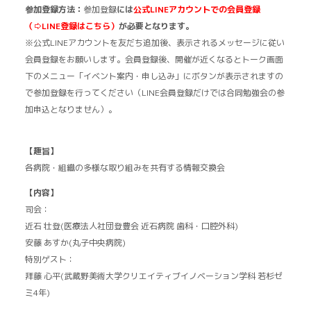
参加登録方法：
参加登録
には
公式LINEアカウントでの会員登録
（⇨LINE登録はこちら
）
が必要となります。
※公式LINEアカウントを友だち追加後、表示されるメッセージに従い
会員登録をお願いします。会員登録後、開催が近くなるとトーク画面
下のメニュー「イベント案内・申し込み」にボタンが表示されますの
で参加登録を行ってください（LINE会員登録だけでは合同勉強会の参
加申込となりません）。
【趣旨】
各病院・組織の多様な取り組みを共有する情報交換会
【内容】
司会：
近石 壮登(医療法人社団登豊会 近石病院 歯科・口腔外科)
安藤 あすか(丸子中央病院)
特別ゲスト：
拜藤 心平(武蔵野美術大学クリエイティブイノベーション学科 若杉ゼ
ミ4年)