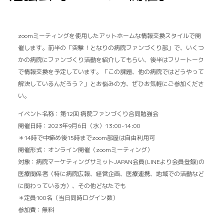
zoomミーティングを使用したアットホームな情報交換スタイルで開
催します。前半の「突撃！となりの病院ファンづくり部」で、いくつ
かの病院にファンづくり活動を紹介してもらい、後半はフリートーク
で情報交換を予定しています。「この課題、他の病院ではどうやって
解決しているんだろう？」とお悩みの方、ぜひお気軽にご参加くださ
い。
イベント名称：第12回 病院ファンづくり合同勉強会
開催日時：2023年9月6日（水）13:00-14:00
＊14時で中締め後15時までzoom部屋は自由利用可
開催形式：オンライン開催（zoomミーティング）
対象：病院マーケティングサミットJAPAN会員(LINEより会員登録)の
医療関係者（特に病院広報、経営企画、医療連携、地域での活動など
に関わっている方）、その他どなたでも
＊定員100名（当日同時ログイン数）
参加費：無料