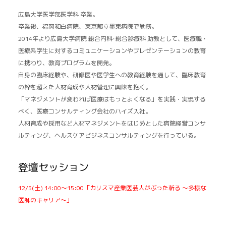
広島大学医学部医学科 卒業。
卒業後、福岡和白病院、東京都立墨東病院で勤務。
2014年より広島大学病院 総合内科･総合診療科 助教として、医療職・
医療系学生に対するコミュニケーションやプレゼンテーションの教育
に携わり、教育プログラムを開発。
自身の臨床経験や、研修医や医学生への教育経験を通して、臨床教育
の枠を超えた人材育成や人材管理に興味を抱く。
「マネジメントが変われば医療はもっとよくなる」を実践・実現する
べく、医療コンサルティング会社のハイズ入社。
人材育成や採用など人材マネジメントをはじめとした病院経営コンサ
ルティング、ヘルスケアビジネスコンサルティングを行っている。
登壇セッション
12/5(土) 14:00～15:00「カリスマ産業医芸人がぶった斬る ～多様な
医師のキャリア～」