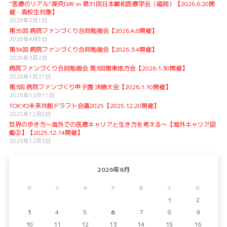
“医療のリアル”探究DAY in 第31回日本緩和医療学会（福岡）【2026.6.20開
催・高校生対象】
2026年5月1日
第35回 病院ファンづくり合同勉強会【2026.4.8開催】
2026年4月6日
第34回 病院ファンづくり合同勉強会【2026.3.4開催】
2026年3月2日
病院ファンづくり合同勉強会 第3回関東地方会【2026.1.30開催】
2026年1月27日
第3回 病院ファンづくり甲子園 決勝大会【2026.1.10開催】
2025年12月11日
TOKYO未来共創ドラフト会議2025【2025.12.20開催】
2025年12月8日
世界の歩き方〜海外での医療キャリアと生き方を考える〜【海外キャリア図
鑑②】【2025.12.14開催】
2025年12月3日
2026年8月
月
火
水
木
金
土
日
1
2
3
4
5
6
7
8
9
10
11
12
13
14
15
16