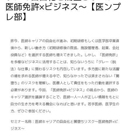
医師免許×ビジネス〜【医ンプ
レ部】
昨今、医師キャリアの自由化が進み、初期研修もしくは医学部卒業直
後から、新しい働き方（初期研修後の院長、施設管理者、起業、会社
役員など）を選択する医師も増えてきました。しかし、「医師免許」
を多様なビジネスに活用することは、知らないうちに「グレー（脱
法）な仕事」に関わるリスクも内包しています。多方面に新たな活躍
の場を求める医師が増える中で、知らなかったでは済まされない「闇
堕ち」のリスクを理解し、医療人として責任をもった行動を選択する
必要があります。今回、「医師免許×ビジネス」の視点から、医師の
キャリア選択を議論することで、医師一人一人が正しい情報をもとに
自分の生き方を考える機会になればと思います。若手医師、医学生の
方、ぜひご参加ください。
セミナー名称：医師キャリアの自由化と闇堕ちリスク〜医師免許×ビ
ジネス〜