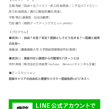
玉城 有紀（自由ヶ丘ファミリー皮ふ科 総院長 / 二子玉川ファミリー
皮ふ科 総院長 / 溝の口駅前皮膚科 院長）
平野 翔大(産業医・社会活動家)
竹田 陽介（病院マーケティングサミットJAPAN）
【プログラム】
■講演01：
自由？お金？安定？医師としてどう生きる？〜医療と経済
の共存〜
後藤 励（慶應義塾大学 大学院経営管理研究科 教授）
■講演02：
業者の甘い誘惑からの闇落ちパターンとは
河村 伸哉（株式会社日本経営 YouTube Wevery!チャンネル主催）
■ディスカッション
医師キャリアの自由化と闇堕ちリスク〜医師免許×ビジネス〜