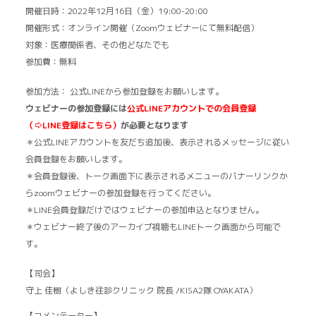
開催日時：2022年12月16日（金）19:00-20:00
開催形式：オンライン開催（Zoomウェビナーにて無料配信）
対象：医療関係者、その他どなたでも
参加費：無料
参加方法： 公式LINEから参加登録をお願いします。
ウェビナーの参加登録には
公式LINEアカウントでの会員登録
（⇨LINE登録はこちら
）
が必要となります
＊公式LINEアカウントを友だち追加後、表示されるメッセージに従い
会員登録をお願いします。
＊会員登録後、トーク画面下に表示されるメニューのバナーリンクか
らzoomウェビナーの参加登録を行ってください。
＊LINE会員登録だけではウェビナーの参加申込となりません。
＊ウェビナー終了後のアーカイブ視聴もLINEトーク画面から可能で
す。
【司会】
守上 佳樹（よしき往診クリニック 院長 /KISA2隊 OYAKATA）
【コメンテーター】