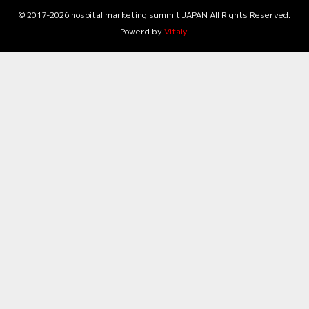
©
2017-2026
hospital marketing summit JAPAN All Rights Reserved.
Powerd by
Vitaly.